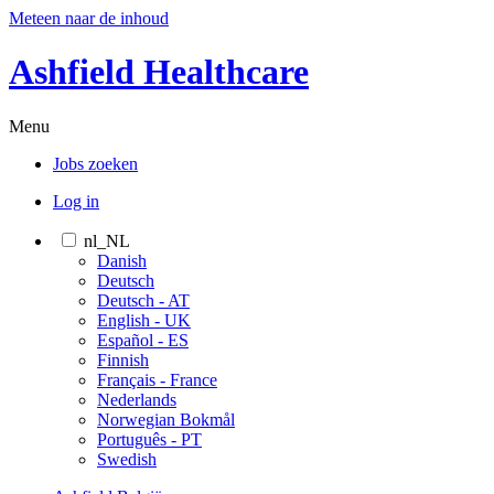
Meteen naar de inhoud
Ashfield Healthcare
Menu
Jobs zoeken
Log in
nl_NL
Danish
Deutsch
Deutsch - AT
English - UK
Español - ES
Finnish
Français - France
Nederlands
Norwegian Bokmål
Português - PT
Swedish