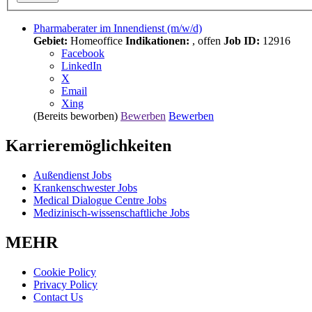
Pharmaberater im Innendienst (m/w/d)
Gebiet:
Homeoffice
Indikationen:
, offen
Job ID:
12916
Facebook
LinkedIn
X
Email
Xing
(Bereits beworben)
Bewerben
Bewerben
Karrieremöglichkeiten
Außendienst Jobs
Krankenschwester Jobs
Medical Dialogue Centre Jobs
Medizinisch-wissenschaftliche Jobs
MEHR
Cookie Policy
Privacy Policy
Contact Us