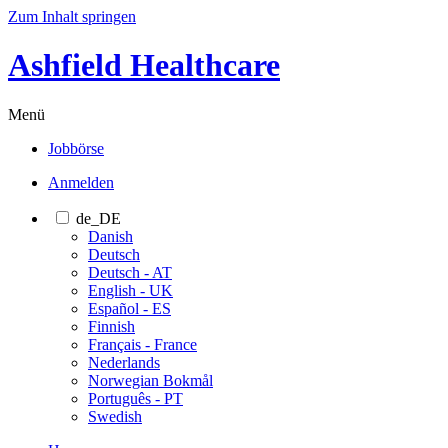
Zum Inhalt springen
Ashfield Healthcare
Menü
Jobbörse
Anmelden
de_DE
Danish
Deutsch
Deutsch - AT
English - UK
Español - ES
Finnish
Français - France
Nederlands
Norwegian Bokmål
Português - PT
Swedish