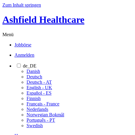
Zum Inhalt springen
Ashfield Healthcare
Menü
Jobbörse
Anmelden
de_DE
Danish
Deutsch
Deutsch - AT
English - UK
Español - ES
Finnish
Français - France
Nederlands
Norwegian Bokmål
Português - PT
Swedish