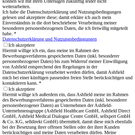
können wir mit Ihren Unterlagen zukünftig leider nicht
weiterarbeiten.
Ich habe die Datenschutzerklärung und Nutzungsbedingungen
gelesen und akzeptiere diese; damit erkläre ich auch mein
Einverständnis in die dort beschriebene Verarbeitung meiner
besonderen personenbezogenen Daten, die ich freiwillig mitgeteilt
habe.
*
Datenschutzerklärung und Nutzungsbedingungen
Ich akzeptiere
Hiermit willige ich ein, dass meine im Rahmen des
Bewerbungsverfahrens gespeicherten Daten (inkl. besonderer
personenbezogener Daten) bis zum Widerruf meiner Einwilligung
von Ashfield entsprechend den Regelungen in der
Datenschutzerklärung verarbeitet werden dürfen, damit Ashfield
mich bei einer künftigen passenden freien Stelle berücksichtigen und
kontaktieren kann.
*
Ich akzeptiere
Hiermit willige ich außerdem ein, dass Ashfield meine im Rahmen
des Bewerbungsverfahrens gespeicherten Daten (inkl. besonderer
personenbezogener Daten) an Unternehmen der Ashfield-
Unternehmensgruppe (Ashfield Healthcare GmbH, Ashfield Direct
GmbH, Ashfield Medical Dialogue Centre GmbH, sellxpert GmbH
& Co. KG, selldirekt GmbH) übermittelt, damit diese mich ebenfalls
bei der Besetzung ihrer offenen Stellen oder der ihrer Kunden
berücksichtigen und meine Daten verarbeiten dürfen. Meine